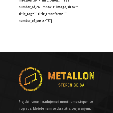
info_position=”info_below_image”
number_of_columns=”4” image_size=””
title_tag=”” title_transform=””
number_of_posts=”8”]
Projektiramo, izrađujemo i montiramo stepenice
i ograde. Možete nam se obratiti s povjerenjem,