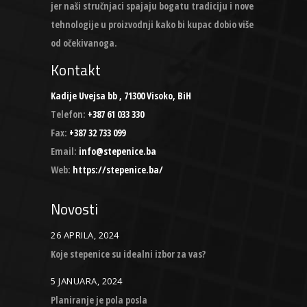
jer naši stručnjaci spajaju bogatu tradiciju i nove
tehnologije u proizvodnji kako bi kupac dobio više
od očekivanoga.
Kontakt
Kadije Uvejsa bb , 71300 Visoko, BiH
Telefon:
+387 61 033 330
Fax:
+387 32 733 099
Email:
info@stepenice.ba
Web:
https://stepenice.ba/
Novosti
26 APRILA, 2024
Koje stepenice su idealni izbor za vas?
5 JANUARA, 2024
Planiranje je pola posla