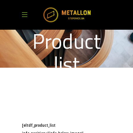
Product
list
[eltdf_product_list