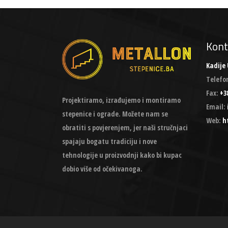
Kont
Kadije 
Telefo
Fax:
+38
Projektiramo, izrađujemo i montiramo
Email:
stepenice i ograde. Možete nam se
Web:
h
obratiti s povjerenjem, jer naši stručnjaci
spajaju bogatu tradiciju i nove
tehnologije u proizvodnji kako bi kupac
dobio više od očekivanoga.