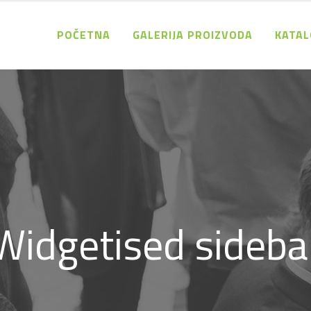
POČETNA
GALERIJA PROIZVODA
KATAL
Widgetised sideba