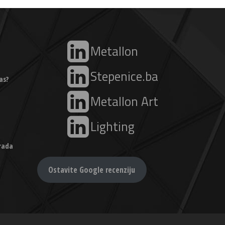
Metallon
Stepenice.ba
as?
Metallon Art
Lighting
grada
Ostavite Google recenziju