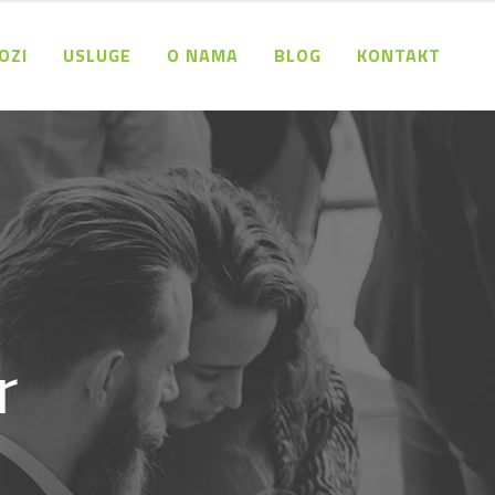
OZI
USLUGE
O NAMA
BLOG
KONTAKT
r