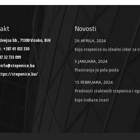
akt
Novosti
Uvejsa bb , 71300 Visoko, BiH
26 APRILA, 2024
n:
+387 61 033 330
Koje stepenice su idealni izbor za v
7 32 733 099
5 JANUARA, 2024
info@stepenice.ba
Planiranje je pola posla
ttps://stepenice.ba/
15 FEBRUARA, 2024
Prednosti staklenih stepenica i o
koje trebate znati