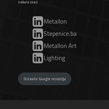
trebate znati
Metallon
Stepenice.ba
Metallon Art
Lighting
Ostavite Google recenziju